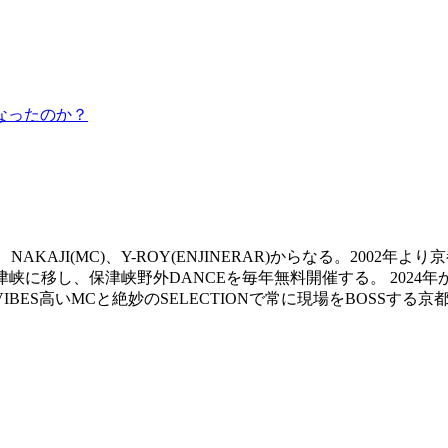
くなったのか？
R) 、NAKAJI(MC)、Y-ROY(ENJINERAR)からなる。200
峡に移し、保津峡野外DANCEを毎年無料開催する。 2024年からBlo
IBES高いMCと絶妙のSELECTIONで常に現場をBOSSする京都