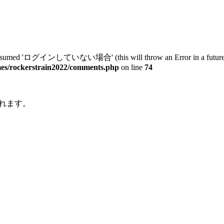
ed 'ログインしていない場合' (this will throw an Error in a future ve
mes/rockerstrain2022/comments.php
on line
74
れます。