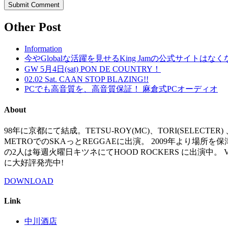
Other Post
Information
今やGlobalな活躍を見せるKing Jamの公式サイトはな
GW 5月4日(sat) PON DE COUNTRY！
02.02 Sat. CAAN STOP BLAZING!!
PCでも高音質を、高音質保証！ 麻倉式PCオーディオ
About
98年に京都にて結成。TETSU-ROY(MC)、TORI(SELECTE
METROでのSKAっとREGGAEに出演。 2009年より場所を保津
の2人は毎週火曜日キツネにてHOOD ROCKERS に出演中。 V
に大好評発売中!
DOWNLOAD
Link
中川酒店