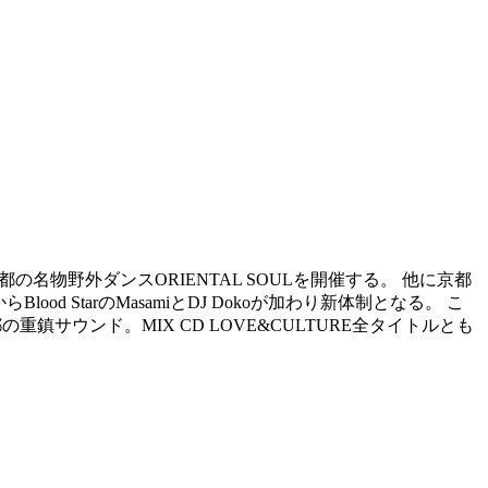
2年より京都の名物野外ダンスORIENTAL SOULを開催する。 他に京都
od StarのMasamiとDJ Dokoが加わり新体制となる。 こ
の重鎮サウンド。MIX CD LOVE&CULTURE全タイトルとも