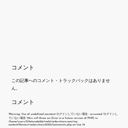
コメント
この記事へのコメント・トラックバックはありませ
ん。
コメント
Warning
: Use of undefined constant ログインしていない場合 - assumed 'ログインし
ていない場合' (this will throw an Error in a future version of PHP) in
/home/users/0/tetunotable/web/rockerstrain.com/wp-
content/themes/rockerstrain2022/comments.php
on line
74