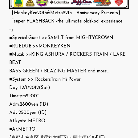
【MonkeyKen20th&Metro22th Anniversary Presents】
「super FLASHBACK -the ultimate oldskool experience
-」
■Special Guest >>SAMI-T from MIGHTYCROWN
■RUBDUB >>MONKEYKEN
■Muzik >>KING ASHURA / ROCKERS TRAIN / LAKE
BEAT
BASS GREEN / BLAZING MASTER and more….
■System >> RockersTrain Hi Power
Day: 12/1/2012(Sat)
Time:pm21:00~
Adm:2800yen (1D)
Adv:2500yen (1D)
At:kyoto METRO
■At.METRO
(京都市左京区川端丸太町下ル 恵比須ビルB1F)