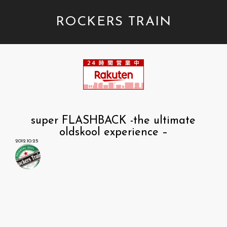
ROCKERS TRAIN
super FLASHBACK -the ultimate
oldskool experience –
2012.10.25