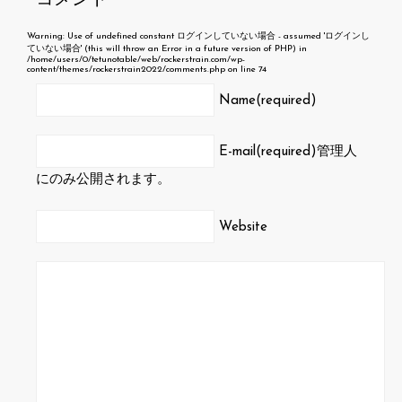
コメント
Warning
: Use of undefined constant ログインしていない場合 - assumed 'ログインし
ていない場合' (this will throw an Error in a future version of PHP) in
/home/users/0/tetunotable/web/rockerstrain.com/wp-
content/themes/rockerstrain2022/comments.php
on line
74
Name(required)
E-mail(required)
管理人
にのみ公開されます。
Website