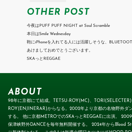
OTHER POST
今夜はPUFF PUFF NIGHT at Soul Scramble
本日はSmile Wednesday
鞄にiPhoneを入れてる人には活躍しそうな、BLUETOOTH 
あけましておめでとうございます。
SKAっとREGGAE
ABOUT
98年に京都にて結成。TETSU-ROY(MC)、TORI(SELECTER) 
ROY(ENJINERAR)からなる。2002年より京都の名物野外ダン
する。 他に京都METROでのSKAっとREGGAEに出演。 2
保津峡野外DANCEを毎年無料開催する。 2024年からBlood Star