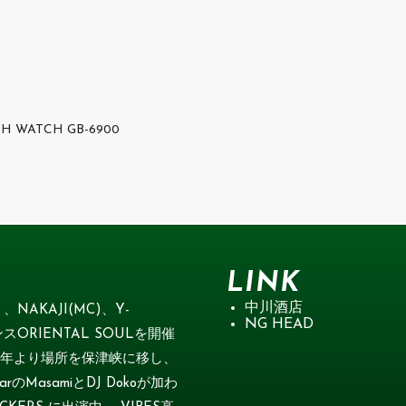
WATCH GB-6900
LINK
中川酒店
、NAKAJI(MC)、Y-
NG HEAD
スORIENTAL SOULを開催
009年より場所を保津峡に移し、
のMasamiとDJ Dokoが加わ