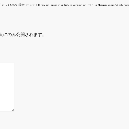
いない場合' (this will throw an Error in a future version of PHP) in
/home/users/0/tetunot
人にのみ公開されます。