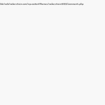
able/web/rockerstrain.com/wp-content/themes/rockerstrain2022/comments.php