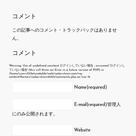
コメント
この記事へのコメント・トラックバックはありませ
ん。
コメント
Warning
: Use of undefined constant ログインしていない場合 - assumed 'ログインし
ていない場合' (this will throw an Error in a future version of PHP) in
/home/users/0/tetunotable/web/rockerstrain.com/wp-
content/themes/rockerstrain2022/comments.php
on line
74
Name(required)
E-mail(required)
管理人
にのみ公開されます。
Website