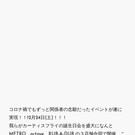
コロナ禍でもずっと関係者の念願だったイベントが遂に
実現！！12月24日(土)！！！
我らがカーティスフライの誕生日会を盛大になんと
METRO、octave、RUB-A-DUB の３店舗合同で開催 こ