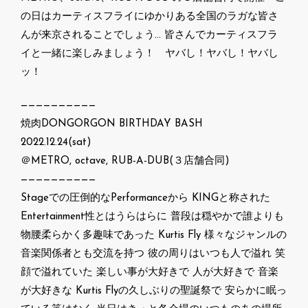
の日はカーティスフライにゆかりある全国のラガな皆さ
んが来京されることでしょう… 皆さんでカーティスフラ
イと一緒に楽しみましょう！ ヤバし！ヤバし！ヤバし
ッ！
——————————
焼肉DONGORGON BIRTHDAY BASH
2022.12.24(sat)
＠METRO, octave, RUB-A-DUB(３店舗合同)
——————————
Stageでの圧倒的なPerformanceから KINGと称された
Entertainment性とはうらはらに 普段は穏やかで誰よりも
物腰柔らかく多趣味であった Kurtis Fly 様々なジャンルの
音楽関係者とも交流を持つ 彼の周りはいつも人で溢れ 笑
顔で溢れていた 楽しい事が大好きで 人が大好きで 音楽
が大好きな Kurtis Flyの久しぶりの聖誕祭で 安らかに眠っ