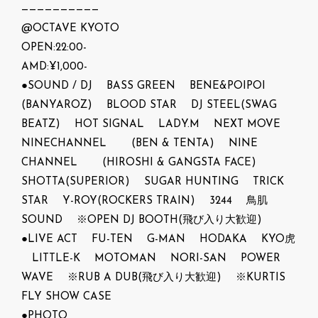
——————————
@OCTAVE KYOTO
OPEN:22:00-
AMD:¥1,000-
●SOUND / DJ BASS GREEN BENE&POIPOI
(BANYAROZ) BLOOD STAR DJ STEEL(SWAG
BEATZ) HOT SIGNAL LADY.M NEXT MOVE
NINECHANNEL (BEN & TENTA) NINE
CHANNEL (HIROSHI & GANGSTA FACE)
SHOTTA(SUPERIOR) SUGAR HUNTING TRICK
STAR Y-ROY(ROCKERS TRAIN) 3244 鳥肌
SOUND ※OPEN DJ BOOTH(飛び入り大歓迎)
●LIVE ACT FU-TEN G-MAN HODAKA KYO虎
LITTLE-K MOTOMAN NORI-SAN POWER
WAVE ※RUB A DUB(飛び入り大歓迎) ※KURTIS
FLY SHOW CASE
●PHOTO