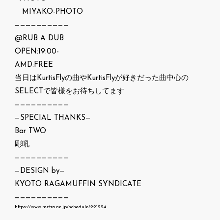
MIYAKO-PHOTO
——————————
@RUB A DUB
OPEN:19:00-
AMD:FREE
当日はKurtisFlyの曲やKurtisFlyが好きだった曲中心の
SELECTで皆様をお待ちしてます
——————————
—SPECIAL THANKS—
Bar TWO
彫吼
——————————
—DESIGN by—
KYOTO RAGAMUFFIN SYNDICATE
——————————
https://www.metro.ne.jp/schedule/221224