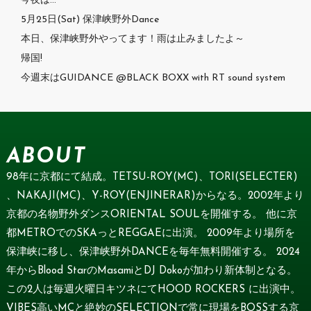
今夜は…
5月25日(Sat) 保津峡野外Dance
本日、保津峡野外やってます！雨は止みましたよ～
帰国!
今週末はGUIDANCE @BLACK BOXX with RT sound system
ABOUT
98年に京都にて結成。TETSU-ROY(MC)、TORI(SELECTER)
、NAKAJI(MC)、Y-ROY(ENJINERAR)からなる。2002年より
京都の名物野外ダンスORIENTAL SOULを開催する。 他に京
都METROでのSKAっとREGGAEに出演。 2009年より場所を
保津峡に移し、保津峡野外DANCEを毎年無料開催する。 2024
年からBlood StarのMasamiとDJ Dokoが加わり新体制となる。
この2人は毎週火曜日キツネにてHOOD ROCKERS に出演中。
VIBES高いMCと絶妙のSELECTIONで常に現場をBOSSする京