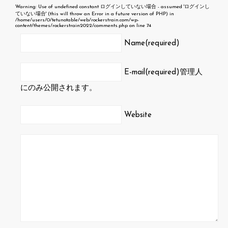
Warning
: Use of undefined constant ログインしていない場合 - assumed 'ログインし
ていない場合' (this will throw an Error in a future version of PHP) in
/home/users/0/tetunotable/web/rockerstrain.com/wp-
content/themes/rockerstrain2022/comments.php
on line
74
Name(required)
E-mail(required)
管理人
にのみ公開されます。
Website