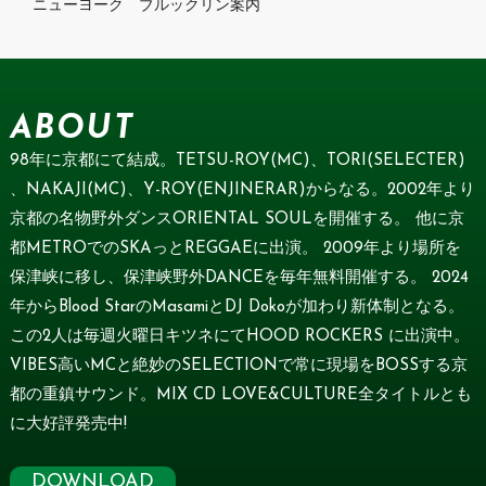
ニューヨーク ブルックリン案内
ABOUT
98年に京都にて結成。TETSU-ROY(MC)、TORI(SELECTER)
、NAKAJI(MC)、Y-ROY(ENJINERAR)からなる。2002年より
京都の名物野外ダンスORIENTAL SOULを開催する。 他に京
都METROでのSKAっとREGGAEに出演。 2009年より場所を
保津峡に移し、保津峡野外DANCEを毎年無料開催する。 2024
年からBlood StarのMasamiとDJ Dokoが加わり新体制となる。
この2人は毎週火曜日キツネにてHOOD ROCKERS に出演中。
VIBES高いMCと絶妙のSELECTIONで常に現場をBOSSする京
都の重鎮サウンド。MIX CD LOVE&CULTURE全タイトルとも
に大好評発売中!
DOWNLOAD