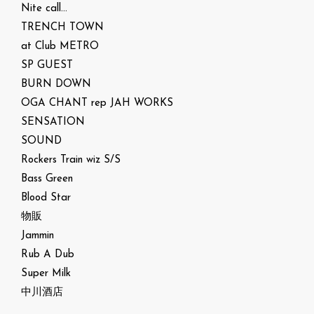
Nite call…
TRENCH TOWN
at Club METRO
SP GUEST
BURN DOWN
OGA CHANT rep JAH WORKS
SENSATION
SOUND
Rockers Train wiz S/S
Bass Green
Blood Star
物販
Jammin
Rub A Dub
Super Milk
中川酒店