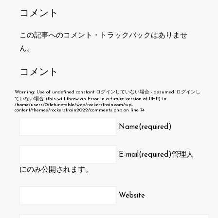
コメント
この記事へのコメント・トラックバックはありませ
ん。
コメント
Warning
: Use of undefined constant ログインしていない場合 - assumed 'ログインし
ていない場合' (this will throw an Error in a future version of PHP) in
/home/users/0/tetunotable/web/rockerstrain.com/wp-
content/themes/rockerstrain2022/comments.php
on line
74
Name(required)
E-mail(required)
管理人
にのみ公開されます。
Website