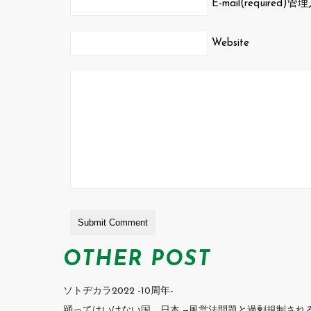
E-mail(required)
管理
Website
OTHER POST
ソトヂカラ2022 -10周年-
踊ってはいけない国、日本 —風営法問題と過剰規制される