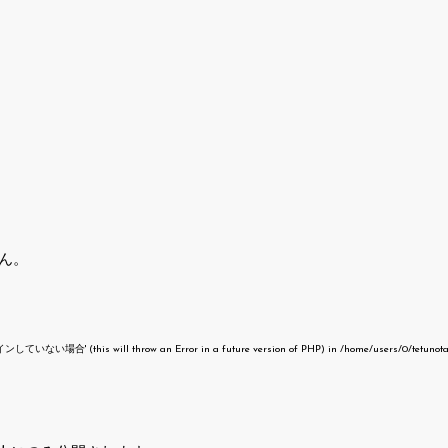
ん。
いない場合' (this will throw an Error in a future version of PHP) in
/home/users/0/tetunot