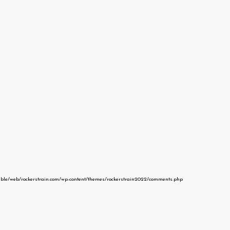
able/web/rockerstrain.com/wp-content/themes/rockerstrain2022/comments.php