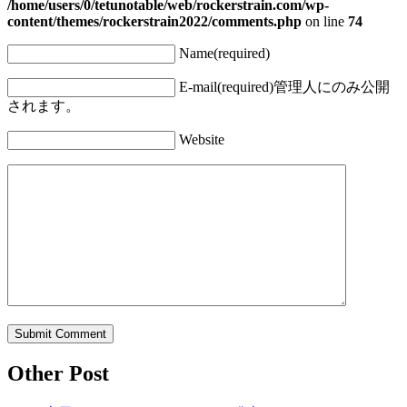
/home/users/0/tetunotable/web/rockerstrain.com/wp-
content/themes/rockerstrain2022/comments.php
on line
74
Name(required)
E-mail(required)
管理人にのみ公開
されます。
Website
Other Post