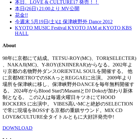
本日、LOVE & CULTURE17 発売！！
本日(26日) 21:00より MV公開
花金!!
今週末 5月19日(土)は 保津峡野外 Dance 2012
KYOTO MUSIC Festival KYOTO JAM at KYOTO KBS
HALL
About
98年に京都にて結成。TETSU-ROY(MC)、TORI(SELECTER)
、NAKAJI(MC)、Y-ROY(ENJINERAR)からなる。2002年よ
り京都の名物野外ダンスORIENTAL SOULを開催する。 他
に京都METROでのSKAっとREGGAEに出演。 2009年より
場所を保津峡に移し、保津峡野外DANCEを毎年無料開催す
る。 2024年からBlood StarのMasamiとDJ Dokoが加わり新体
制となる。 この2人は毎週火曜日キツネにてHOOD
ROCKERS に出演中。 VIBES高いMCと絶妙のSELECTION
で常に現場をBOSSする京都の重鎮サウンド。MIX CD
LOVE&CULTURE全タイトルともに大好評発売中!
DOWNLOAD