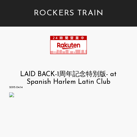
ROCKERS TRAIN
LAID BACK-1周年記念特別版- at
Spanish Harlem Latin Club
2015.04.14