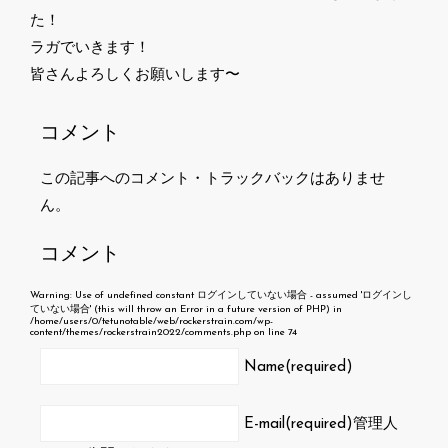
た！
ラガでいきます！
皆さんよろしくお願いします〜
コメント
この記事へのコメント・トラックバックはありませ
ん。
コメント
Warning
: Use of undefined constant ログインしていない場合 - assumed 'ログインし
ていない場合' (this will throw an Error in a future version of PHP) in
/home/users/0/tetunotable/web/rockerstrain.com/wp-
content/themes/rockerstrain2022/comments.php
on line
74
Name(required)
E-mail(required)
管理人