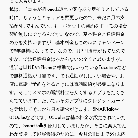
って人もいます。
私は、ドコモがiPhone出遅れで客を取り戻そうとしている
時に、ちょうどキャリアを変更したので、未だに月の支
払が3円ですんでいます、パケットの契約をドコモの場合
契約無しにできるんです。なので、基本料金と通話料金
のみを支払いますが、基本料金もこの時にキャンペーン
で2年無料になってて、なので、月3円携帯がもてたので
すが、では通話料金はかからないの？？と思いますが。
通話はLINEやiPhoneに標準ではいっているFacetimeなど
で無料通話が可能です、でも通話がしにくい場合や、お
店に電話で予約をとるときには電話回線が必要になりま
す。そこでスマホの通話料金を安くするアプリもたくさ
んでています、たいていそのアプリにクレジットカード
を登録してそこから月々請求がきます。SMARTalkや
050plusなどです、050plusは基本料金が設定されていた
ので、Smarttalkを使用していましたが、そこに楽天でん
わが登場して顧客獲得のために、今月の11日まで3分以内