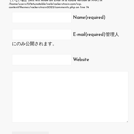
ていない場合' (this will throw an Error in a future version of PHP) in
/home/users/0/tetunotable/web/rockerstrain.com/wp-
content/themes/rockerstrain2022/comments.php
on line
74
Name(required)
E-mail(required)
管理人
にのみ公開されます。
Website