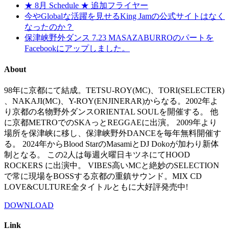
★ 8月 Schedule ★ 追加フライヤー
今やGlobalな活躍を見せるKing Jamの公式サイトはなく
なったのか？
保津峡野外ダンス 7.23 MASAZABURROのパートを
Facebookにアップしました。
About
98年に京都にて結成。TETSU-ROY(MC)、TORI(SELECTER)
、NAKAJI(MC)、Y-ROY(ENJINERAR)からなる。2002年よ
り京都の名物野外ダンスORIENTAL SOULを開催する。 他
に京都METROでのSKAっとREGGAEに出演。 2009年より
場所を保津峡に移し、保津峡野外DANCEを毎年無料開催す
る。 2024年からBlood StarのMasamiとDJ Dokoが加わり新体
制となる。 この2人は毎週火曜日キツネにてHOOD
ROCKERS に出演中。 VIBES高いMCと絶妙のSELECTION
で常に現場をBOSSする京都の重鎮サウンド。MIX CD
LOVE&CULTURE全タイトルともに大好評発売中!
DOWNLOAD
Link