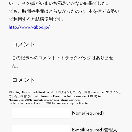
い、、その点がいまいち満足いかない結果でした。
でも、時間や手間はとらなかったので、本を捨てる勢い
で利用すると結構便利です。
http://www.vaboo.jp/
コメント
この記事へのコメント・トラックバックはありませ
ん。
コメント
Warning
: Use of undefined constant ログインしていない場合 - assumed 'ログインし
ていない場合' (this will throw an Error in a future version of PHP) in
/home/users/0/tetunotable/web/rockerstrain.com/wp-
content/themes/rockerstrain2022/comments.php
on line
74
Name(required)
E-mail(required)
管理人