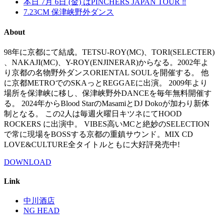
本日 7月 6日 (金) はPINCHERS JAPAN TOUR ‼
7.23CM 保津峡野外ダンス
About
98年に京都にて結成。TETSU-ROY(MC)、TORI(SELECTER)
、NAKAJI(MC)、Y-ROY(ENJINERAR)からなる。2002年よ
り京都の名物野外ダンスORIENTAL SOULを開催する。 他
に京都METROでのSKAっとREGGAEに出演。 2009年より
場所を保津峡に移し、保津峡野外DANCEを毎年無料開催す
る。 2024年からBlood StarのMasamiとDJ Dokoが加わり新体
制となる。 この2人は毎週火曜日キツネにてHOOD
ROCKERS に出演中。 VIBES高いMCと絶妙のSELECTION
で常に現場をBOSSする京都の重鎮サウンド。MIX CD
LOVE&CULTURE全タイトルともに大好評発売中!
DOWNLOAD
Link
中川酒店
NG HEAD