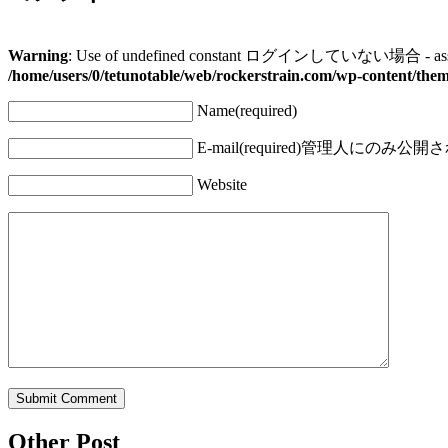
Warning
: Use of undefined constant ログインしていない場合 - assum
/home/users/0/tetunotable/web/rockerstrain.com/wp-content/the
Name(required)
E-mail(required)
管理人にのみ公開さ
Website
Other Post