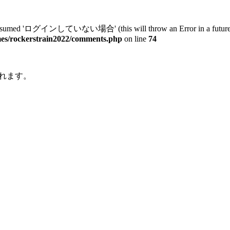
ed 'ログインしていない場合' (this will throw an Error in a future ve
mes/rockerstrain2022/comments.php
on line
74
れます。