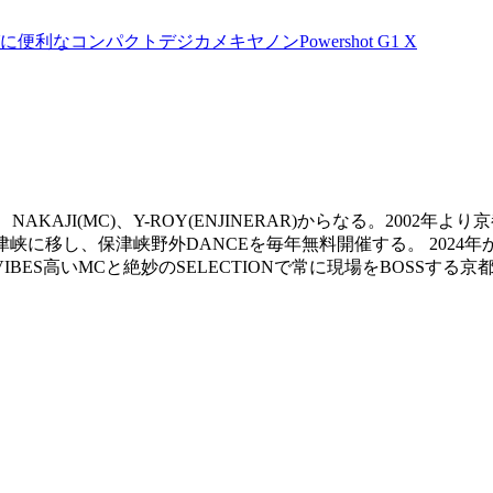
なコンパクトデジカメキヤノンPowershot G1 X
R) 、NAKAJI(MC)、Y-ROY(ENJINERAR)からなる。200
峡に移し、保津峡野外DANCEを毎年無料開催する。 2024年からBlo
IBES高いMCと絶妙のSELECTIONで常に現場をBOSSする京都