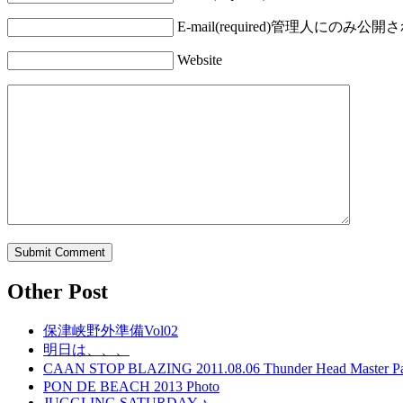
E-mail(required)
管理人にのみ公開さ
Website
Other Post
保津峡野外準備Vol02
明日は、、、
CAAN STOP BLAZING 2011.08.06 Thunder Head Mast
PON DE BEACH 2013 Photo
JUGGLING SATURDAY ♪