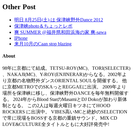
Other Post
明日 8月25日(土) は 保津峡野外Dance 2012
保津峡photo＆ちょっとレポ
爽 SUMMER @福井県和田浜海の家 爽-sawa
IPhone
来月10月のCaan stop blazing
About
98年に京都にて結成。TETSU-ROY(MC)、TORI(SELECTER)
、NAKAJI(MC)、Y-ROY(ENJINERAR)からなる。2002年よ
り京都の名物野外ダンスORIENTAL SOULを開催する。 他
に京都METROでのSKAっとREGGAEに出演。 2009年より
場所を保津峡に移し、保津峡野外DANCEを毎年無料開催す
る。 2024年からBlood StarのMasamiとDJ Dokoが加わり新体
制となる。 この2人は毎週火曜日キツネにてHOOD
ROCKERS に出演中。 VIBES高いMCと絶妙のSELECTION
で常に現場をBOSSする京都の重鎮サウンド。MIX CD
LOVE&CULTURE全タイトルともに大好評発売中!