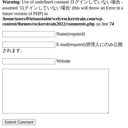
Warning
: Use of undefined constant ログインしていない場合 -
assumed 'ログインしていない場合' (this will throw an Error in a
future version of PHP) in
/home/users/0/tetunotable/web/rockerstrain.com/wp-
content/themes/rockerstrain2022/comments.php
on line
74
Name(required)
E-mail(required)
管理人にのみ公開
されます。
Website