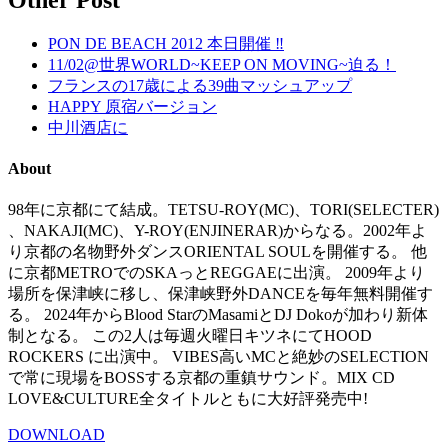
Other Post
PON DE BEACH 2012 本日開催 ‼
11/02@世界WORLD~KEEP ON MOVING~迫る！
フランスの17歳による39曲マッシュアップ
HAPPY 原宿バージョン
中川酒店に
About
98年に京都にて結成。TETSU-ROY(MC)、TORI(SELECTER)
、NAKAJI(MC)、Y-ROY(ENJINERAR)からなる。2002年よ
り京都の名物野外ダンスORIENTAL SOULを開催する。 他
に京都METROでのSKAっとREGGAEに出演。 2009年より
場所を保津峡に移し、保津峡野外DANCEを毎年無料開催す
る。 2024年からBlood StarのMasamiとDJ Dokoが加わり新体
制となる。 この2人は毎週火曜日キツネにてHOOD
ROCKERS に出演中。 VIBES高いMCと絶妙のSELECTION
で常に現場をBOSSする京都の重鎮サウンド。MIX CD
LOVE&CULTURE全タイトルともに大好評発売中!
DOWNLOAD