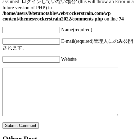
assumed 'ログインしていない場合' (this will throw an Error in a
future version of PHP) in
/home/users/0/tetunotable/web/rockerstrain.com/wp-
content/themes/rockerstrain2022/comments.php
on line
74
Name(required)
E-mail(required)
管理人にのみ公開
されます。
Website