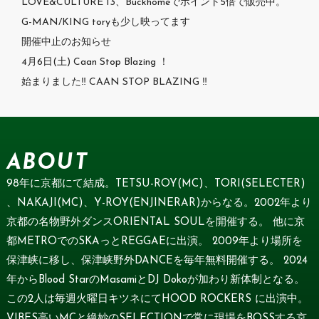
LOVE&CULTURE 13、Buckhomeでポイント5倍で販売中。
G-MAN/KING toryも少し映ってます
開催中止のお知らせ
4月6日(土) Caan Stop Blazing ！
始まりました‼ CAAN STOP BLAZING ‼
ABOUT
98年に京都にて結成。TETSU-ROY(MC)、TORI(SELECTER)
、NAKAJI(MC)、Y-ROY(ENJINERAR)からなる。2002年より
京都の名物野外ダンスORIENTAL SOULを開催する。 他に京
都METROでのSKAっとREGGAEに出演。 2009年より場所を
保津峡に移し、保津峡野外DANCEを毎年無料開催する。 2024
年からBlood StarのMasamiとDJ Dokoが加わり新体制となる。
この2人は毎週火曜日キツネにてHOOD ROCKERS に出演中。
VIBES高いMCと絶妙のSELECTIONで常に現場をBOSSする京