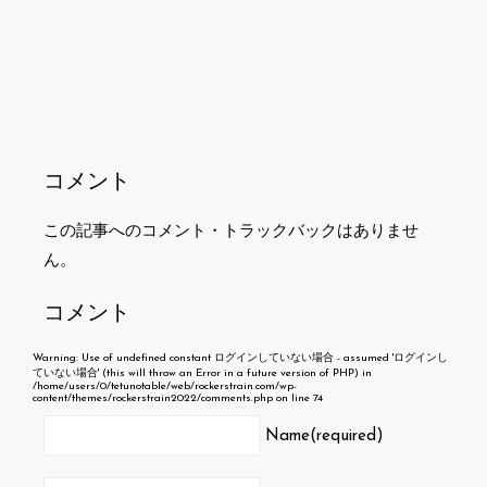
コメント
この記事へのコメント・トラックバックはありませ
ん。
コメント
Warning
: Use of undefined constant ログインしていない場合 - assumed 'ログインし
ていない場合' (this will throw an Error in a future version of PHP) in
/home/users/0/tetunotable/web/rockerstrain.com/wp-
content/themes/rockerstrain2022/comments.php
on line
74
Name(required)