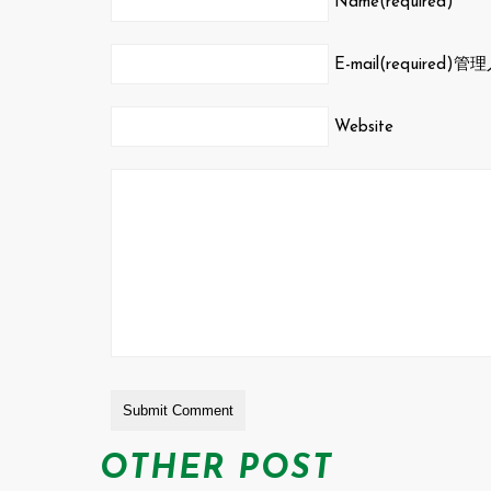
Name(required)
E-mail(required)
管理
Website
OTHER POST