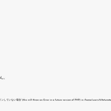
ん。
いない場合' (this will throw an Error in a future version of PHP) in
/home/users/0/tetunot