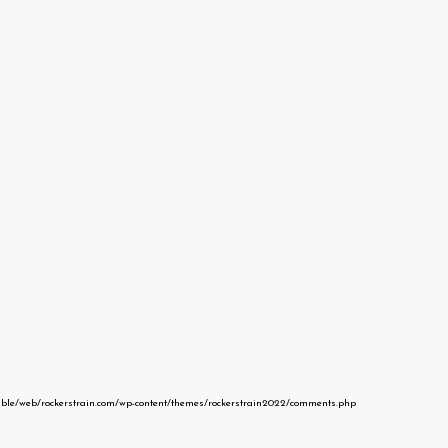
able/web/rockerstrain.com/wp-content/themes/rockerstrain2022/comments.php