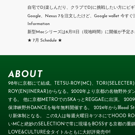
自宅でDJ楽しんだり、クラブでDJに挑戦したい方にビギナー
Google、Nexus 7を注文したけど、Google walle
Information
新型Macシリーズは6月11日（現地時間）に開催が予定さ
★ 7月 Schedule ★
ABOUT
98年に京都にて結成。TETSU-ROY(MC)、TORI(SELECTER) 
ROY(ENJINERAR)からなる。2002年より京都の名物野外ダン
する。 他に京都METROでのSKAっとREGGAEに出演。 2
保津峡野外DANCEを毎年無料開催する。 2024年からBlood Star
り新体制となる。 この2人は毎週火曜日キツネにてHOOD ROCK
いMCと絶妙のSELECTIONで常に現場をBOSSする京都の重鎮
LOVE&CULTURE全タイトルともに大好評発売中!