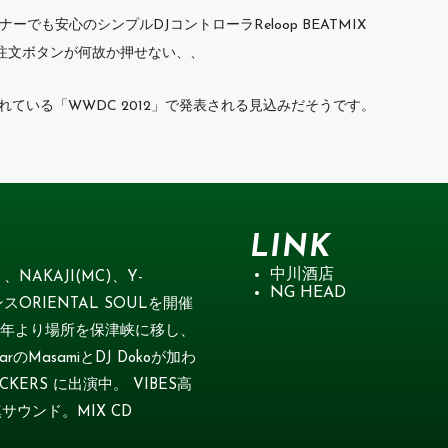
でも安心のシンプルDJコントローラReloop BEATMIX
t 今すぐ注文ボタンが何故か押せない、、
れている「WWDC 2012」で発表される見込みだそうです。
LINK
中川酒店
、NAKAJI(MC)、Y-
NG HEAD
スORIENTAL SOULを開催
009年より場所を保津峡に移し、
のMasamiとDJ Dokoが加わ
ERS に出演中。 VIBES高
サウンド。MIX CD