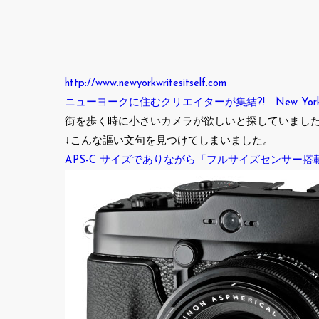
http://www.newyorkwritesitself.com
ニューヨークに住むクリエイターが集結?! New York writ
街を歩く時に小さいカメラが欲しいと探していましたが、少
↓こんな謳い文句を見つけてしまいました。
APS-C サイズでありながら「フルサイズセンサー