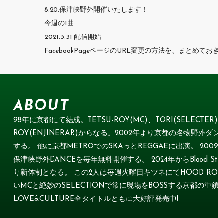
8.20.保津峡野外開催いたします！
今週の1曲
2021.3.31 配信開始
FacebookPageページのURL変更の方法を、まとめて
ABOUT
98年に京都にて結成。TETSU-ROY(MC)、TORI(SELECTER) 
ROY(ENJINERAR)からなる。2002年より京都の名物野外ダン
する。 他に京都METROでのSKAっとREGGAEに出演。 2
保津峡野外DANCEを毎年無料開催する。 2024年からBlood Star
り新体制となる。 この2人は毎週火曜日キツネにてHOOD ROCK
いMCと絶妙のSELECTIONで常に現場をBOSSする京都の重鎮
LOVE&CULTURE全タイトルともに大好評発売中!