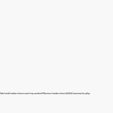
able/web/rockerstrain.com/wp-content/themes/rockerstrain2022/comments.php