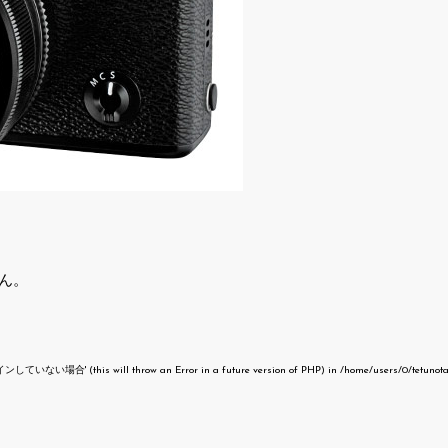
ん。
いない場合' (this will throw an Error in a future version of PHP) in
/home/users/0/tetunot