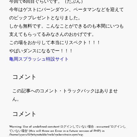
今回で8回目ぐらいです。（たぶん）
今年はゲストにバーンダウン、ペータマンなどを迎えて
のビックプレゼントとなりました。
しかも無料です。こんなことができるのも本間にいつも
支えてもらってるみなさんのおかげです。
この場をおかりして本当にリスペクト！！！
やばいダンスになるでー！！！
亀岡スプラッシュ特設サイト
コメント
この記事へのコメント・トラックバックはありませ
ん。
コメント
Warning
: Use of undefined constant ログインしていない場合 - assumed 'ログインし
ていない場合' (this will throw an Error in a future version of PHP) in
/home/users/0/tetunotable/web/rockerstrain.com/wp-