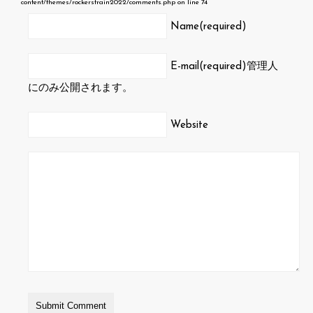
content/themes/rockerstrain2022/comments.php
on line
74
Name(required)
E-mail(required)
管理人
にのみ公開されます。
Website