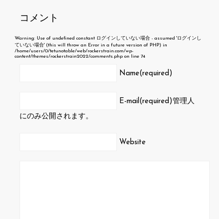
コメント
Warning
: Use of undefined constant ログインしていない場合 - assumed 'ログインし
ていない場合' (this will throw an Error in a future version of PHP) in
/home/users/0/tetunotable/web/rockerstrain.com/wp-
content/themes/rockerstrain2022/comments.php
on line
74
Name(required)
E-mail(required)
管理人
にのみ公開されます。
Website