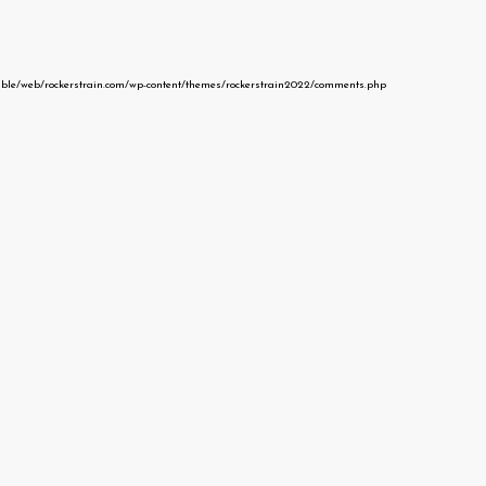
able/web/rockerstrain.com/wp-content/themes/rockerstrain2022/comments.php