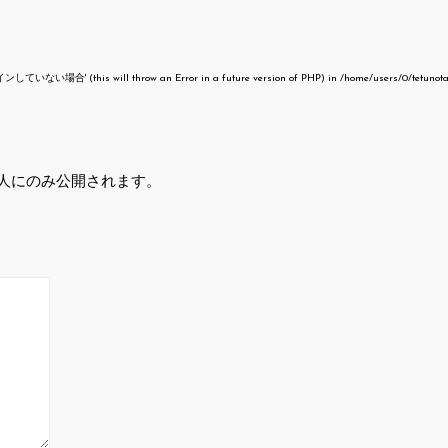
いない場合' (this will throw an Error in a future version of PHP) in
/home/users/0/tetunot
人にのみ公開されます。