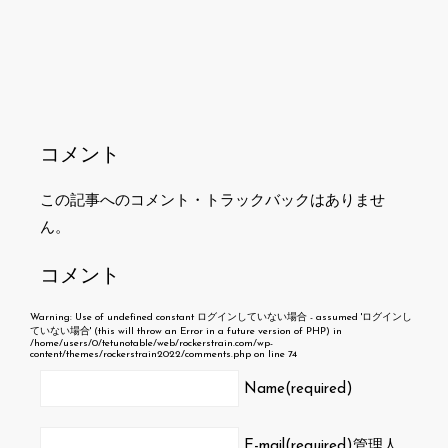
コメント
この記事へのコメント・トラックバックはありませ
ん。
コメント
Warning
: Use of undefined constant ログインしていない場合 - assumed 'ログインし
ていない場合' (this will throw an Error in a future version of PHP) in
/home/users/0/tetunotable/web/rockerstrain.com/wp-
content/themes/rockerstrain2022/comments.php
on line
74
Name(required)
E-mail(required)
管理人